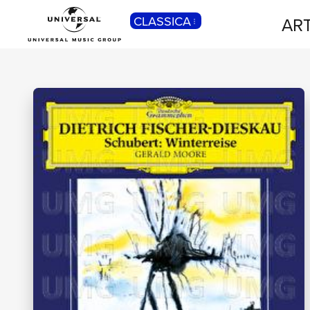
CLASSICA
ART
POP
Pop, Rock, Hip Hop, Rap, Trap, R’n’b,
Cantautori, Dance...