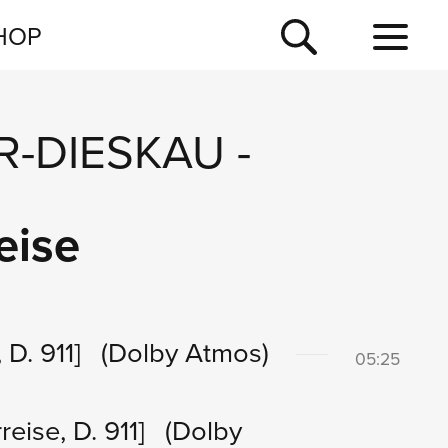
NEWSLETTER
HOP
TOUR
NEWS
R-DIESKAU
-
eise
 D. 911]
(Dolby Atmos)
05:25
reise, D. 911]
(Dolby