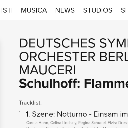
ISTI
MUSICA
NEWS
STUDIOS
S
STUDIOS
DEUTSCHES SYM
SHOP
ORCHESTER BERL
MAUCERI
Schulhoff: Flamm
Tracklist:
1. Szene: Notturno - Einsam i
1
Carola Hohn, Celina Lindsley, Regina Schudel, Elvira Dress