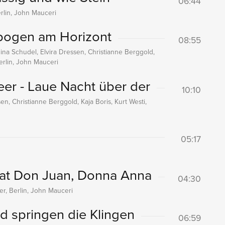
06:44
rlin, John Mauceri
nbogen am Horizont
08:55
gina Schudel, Elvira Dressen, Christianne Berggold,
Berlin, John Mauceri
er - Laue Nacht über der
10:10
en, Christianne Berggold, Kaja Boris, Kurt Westi,
05:17
ivat Don Juan, Donna Anna
04:30
r, Berlin, John Mauceri
ld springen die Klingen
06:59