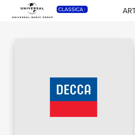
ART
CLASSICA
POP
Pop, Rock, Hip Hop, Rap, Trap, R’n’b,
Cantautori, Dance...