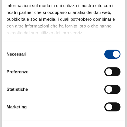
János Starker, London Symphony Orchestra, Stanisław
informazioni sul modo in cui utilizza il nostro sito con i
Skrowaczewski
nostri partner che si occupano di analisi dei dati web,
3. Sehr lebhaft
[Cello Concerto in
3
CONTATTI
pubblicità e social media, i quali potrebbero combinarle
A minor, Op.129]
09:00
con altre informazioni che ha fornito loro o che hanno
János Starker, London Symphony Orchestra, Stanisław
raccolto dal suo utilizzo dei loro servizi.
Skrowaczewski
1. Prélude: Lento - Allegro
4
Selezione
NEWSLETT
Necessari
maestoso
[Cello Concerto in D
del
consenso
minor]
11:12
Preferenze
János Starker, London Symphony Orchestra, Stanisław
Skrowaczewski
2. Intermezzo: Andantino con moto
5
Statistiche
- Allegro presto
[Cello Concerto in
D minor]
Marketing
04:59
János Starker, London Symphony Orchestra, Stanisław
Skrowaczewski