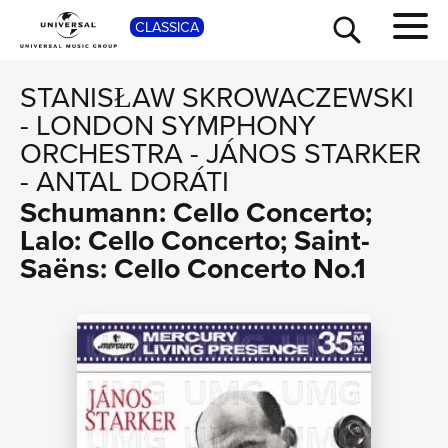
SHOP
CLASSICA
STANISŁAW SKROWACZEWSKI
-
LONDON SYMPHONY
ORCHESTRA
-
JÁNOS STARKER
-
ANTAL DORÁTI
Schumann: Cello Concerto;
Lalo: Cello Concerto; Saint-
Saëns: Cello Concerto No.1
TOUR