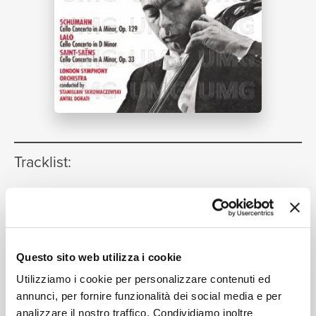
NEWS
RICERCA
Tracklist:
CHI
1. Nicht zu schnell
[Cello Concerto
1
in A minor, Op.129]
10:33
János Starker, London Symphony Orchestra, Stanisław
Skrowaczewski
Questo sito web utilizza i cookie
SIAMO
2. Langsam
[Cello Concerto in A
2
Utilizziamo i cookie per personalizzare contenuti ed
minor, Op.129]
annunci, per fornire funzionalità dei social media e per
04:01
analizzare il nostro traffico. Condividiamo inoltre