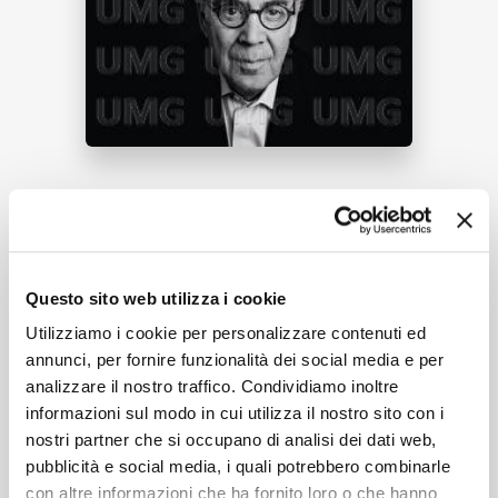
NEWS
RICERCA
Tracklist:
CHI SIAMO
The Noble Wood (I Roderyn)
(From
1
Questo sito web utilizza i cookie
"The Hobbit" / Dolby Atmos)
05:37
Utilizziamo i cookie per personalizzare contenuti ed
Olivier Doise, Orchestre Philharmonique de Radio
annunci, per fornire funzionalità dei social media e per
France, Ludwig Wicki
analizzare il nostro traffico. Condividiamo inoltre
CONTATTI
informazioni sul modo in cui utilizza il nostro sito con i
nostri partner che si occupano di analisi dei dati web,
pubblicità e social media, i quali potrebbero combinarle
Formati disponibili:
con altre informazioni che ha fornito loro o che hanno