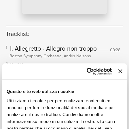
NEWS
Tracklist:
RICERCA
I. Allegretto - Allegro non troppo
1
09:28
Boston Symphony Orchestra, Andris Nelsons
II. Allegro
2
04:51
Boston Symphony Orchestra, Andris Nelsons
CHI SIAMO
III. Lento
3
09:46
Boston Symphony Orchestra, Andris Nelsons
Questo sito web utilizza i cookie
IV. Lento - Allegro molto
4
11:07
Utilizziamo i cookie per personalizzare contenuti ed
Boston Symphony Orchestra, Andris Nelsons
annunci, per fornire funzionalità dei social media e per
Ia. Largo
analizzare il nostro traffico. Condividiamo inoltre
5
CONTATTI
12:07
informazioni sul modo in cui utilizza il nostro sito con i
Boston Symphony Orchestra, Andris Nelsons
nostri partner che si occupano di analisi dei dati web,