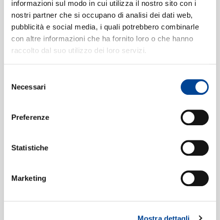
CONTATTI
4. Lento - Allegro molto
[Symphony
informazioni sul modo in cui utilizza il nostro sito con i
4
nostri partner che si occupano di analisi dei dati web,
No.1, Op.10]
09:02
pubblicità e social media, i quali potrebbero combinarle
Royal Concertgebouw Orchestra, Sir Georg Solti
con altre informazioni che ha fornito loro o che hanno
1. Introduction
[Le Sacre du
5
raccolto dal suo utilizzo dei loro servizi.
NEWSLETT
Printemps - Part 1: The Adoration of
Selezione
the Earth]
03:12
Necessari
del
Royal Concertgebouw Orchestra, Sir Georg Solti
consenso
2. The Harbingers of Spring,
6
Preferenze
Dance of the Adolescents
[Le
Sacre du Printemps - Part 1: The
Statistiche
Adoration of the Earth]
03:21
Royal Concertgebouw Orchestra, Sir Georg Solti
Marketing
3. Mock Abduction
[Le Sacre du
7
Printemps - Part 1: The Adoration of
the Earth]
Mostra dettagli