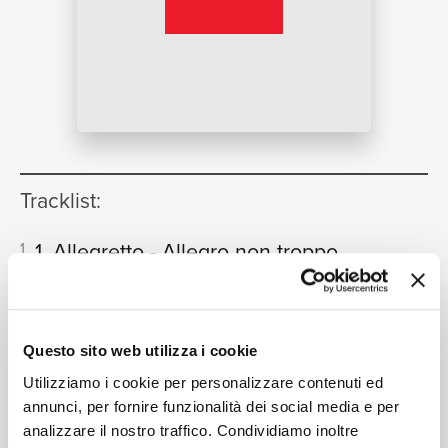
NEWS
RICERCA
Tracklist:
1. Allegretto - Allegro non troppo
1
[Symphony No.1, Op.10]
07:57
CHI SIAMO
Royal Concertgebouw Orchestra, Sir Georg Solti
2. Allegro
[Symphony No.1, Op.10]
2
04:26
Questo sito web utilizza i cookie
Royal Concertgebouw Orchestra, Sir Georg Solti
Utilizziamo i cookie per personalizzare contenuti ed
3. Lento
[Symphony No.1, Op.10]
3
07:24
annunci, per fornire funzionalità dei social media e per
Royal Concertgebouw Orchestra, Sir Georg Solti
analizzare il nostro traffico. Condividiamo inoltre