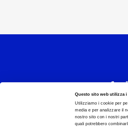
Questo sito web utilizza i
Utilizziamo i cookie per pe
UNIVERSAL MUSIC
media e per analizzare il no
P.IVA IT038027
nostro sito con i nostri par
quali potrebbero combinarl
Universal Music Italia, nel rispetto delle be