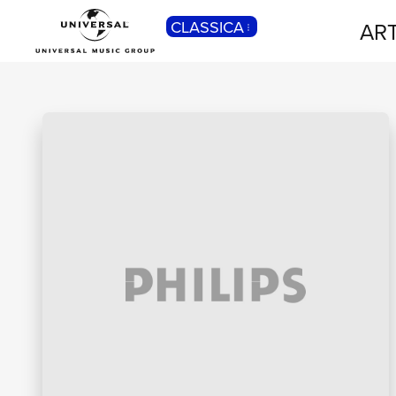
CLASSICA
ART
POP
Pop, Rock, Hip Hop, Rap, Trap, R’n’b,
Cantautori, Dance...