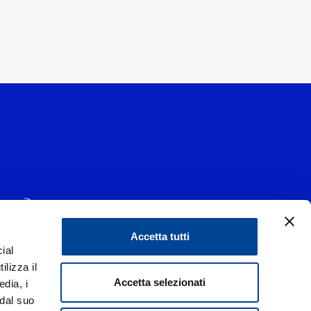
Accetta tutti
ial
1 - 20139 Milano
ilizza il
data 29/06/1977
|
Accetta selezionati
edia, i
 dal suo
liorare i rapporti con tutti gli stakeholders,