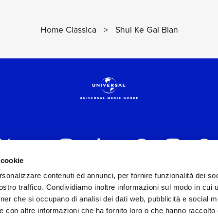
Home Classica
>
Shui Ke Gai Bian
 cookie
rsonalizzare contenuti ed annunci, per fornire funzionalità dei soc
 ITALIA s.r.l. (Società con unico socio) | Via Nervesa, 2
stro traffico. Condividiamo inoltre informazioni sul modo in cui ut
30154 Iscritta al REA di Milano con il numero 966135 in 
tner che si occupano di analisi dei dati web, pubblicità e social m
Capitale sociale Euro 2.000.000 interamente versato.
e con altre informazioni che ha fornito loro o che hanno raccolto
st practices in tema di corporate compliance ed al fine di mig