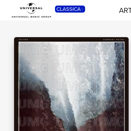
ART
CLASSICA
POP
Pop, Rock, Hip Hop, Rap, Trap, R’n’b,
Cantautori, Dance...