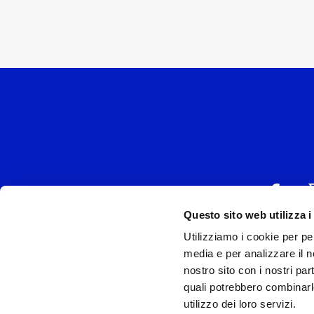
Questo sito web utilizza i
Utilizziamo i cookie per pe
UNIVERSAL MUSIC
media e per analizzare il no
P.IVA IT038027
nostro sito con i nostri par
quali potrebbero combinarl
Universal Music Italia, nel rispetto delle be
utilizzo dei loro servizi.
si è dotata di un 