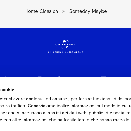
Home Classica
>
Someday Maybe
 cookie
rsonalizzare contenuti ed annunci, per fornire funzionalità dei soc
 ITALIA s.r.l. (Società con unico socio) | Via Nervesa, 2
stro traffico. Condividiamo inoltre informazioni sul modo in cui ut
30154 Iscritta al REA di Milano con il numero 966135 in 
tner che si occupano di analisi dei dati web, pubblicità e social m
Capitale sociale Euro 2.000.000 interamente versato.
e con altre informazioni che ha fornito loro o che hanno raccolto
st practices in tema di corporate compliance ed al fine di mig
modello di gestione e organizzazione ex d.lgs. 231/2001 e 