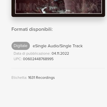
Formati disponibili:
Digitale
eSingle Audio/Single Track
Data di pubblicazione:
04.11.2022
UPC:
00602448768995
Etichetta:
1631 Recordings