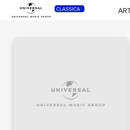
CLASSICA
ART
POP
Pop, Rock, Hip Hop, Rap, Trap, R’n’b,
Cantautori, Dance...