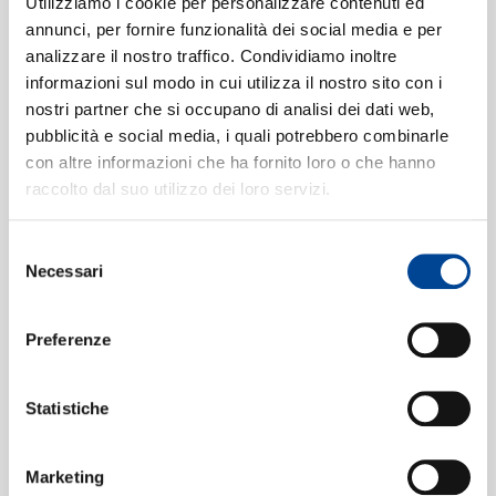
SIAMO
version - Act 1]
Utilizziamo i cookie per personalizzare contenuti ed
26:42
annunci, per fornire funzionalità dei social media e per
Régine Crespin, Chor der Wiener Staatsoper, Wiener
analizzare il nostro traffico. Condividiamo inoltre
Philharmoniker, Silvio Varviso
informazioni sul modo in cui utilizza il nostro sito con i
"Mir ist die Ehre widerfahren"
[Der
3
CONTATTI
nostri partner che si occupano di analisi dei dati web,
Rosenkavalier, Op.59 / Act 2]
pubblicità e social media, i quali potrebbero combinarle
07:30
Elisabeth Söderström, Hilde Güden, Wiener
con altre informazioni che ha fornito loro o che hanno
Philharmoniker, Silvio Varviso
raccolto dal suo utilizzo dei loro servizi.
"Mein Gott, es war nicht mehr als
4
eine Farce"
[Der Rosenkavalier,
Selezione
NEWSLETT
Necessari
del
Op.59 / Act 3]
19:12
consenso
Elisabeth Söderström, Hilde Güden, Régine Crespin,
Preferenze
Heinz Holecek, Wiener Philharmoniker, Silvio Varviso
Statistiche
Formati disponibili:
Marketing