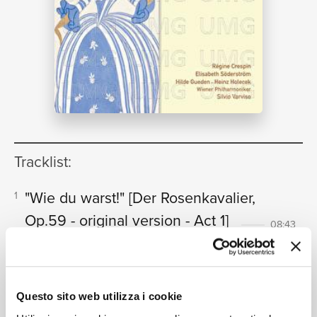
NEWS
RICERCA
Tracklist:
CHI
"Wie du warst!"
[Der Rosenkavalier,
1
Op.59 - original version - Act 1]
08:43
Régine Crespin, Elisabeth Söderström, Wiener
Philharmoniker, Silvio Varviso
"Da geht er hin"
[Der
2
Rosenkavalier, Op.59 - original
Questo sito web utilizza i cookie