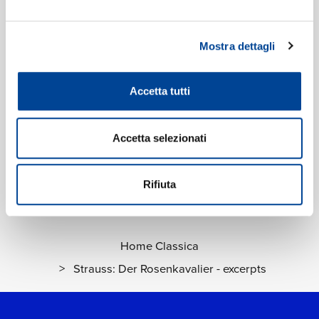
Digitale
eAlbum Audio
Data di pubblicazione:
08.02.2013
Mostra dettagli
UPC:
00028948031498
Accetta tutti
Etichetta:
Decca
Accetta selezionati
Rifiuta
Home Classica
>
Strauss: Der Rosenkavalier - excerpts