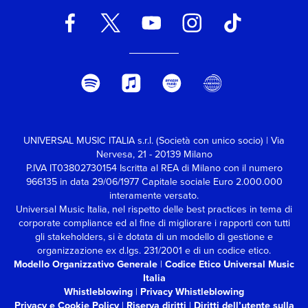
UNIVERSAL MUSIC ITALIA s.r.l. (Società con unico socio) | Via
Nervesa, 21 - 20139 Milano
P.IVA IT03802730154 Iscritta al REA di Milano con il numero
966135 in data 29/06/1977
Capitale sociale Euro 2.000.000
interamente versato.
Universal Music Italia, nel rispetto delle best practices in tema di
corporate compliance ed al fine di migliorare i rapporti con tutti
gli stakeholders,
si è dotata di un modello di gestione e
organizzazione ex d.lgs. 231/2001 e di un codice etico.
Modello Organizzativo Generale
|
Codice Etico Universal Music
Italia
Whistleblowing
|
Privacy Whistleblowing
Privacy e Cookie Policy
|
Riserva diritti
|
Diritti dell’utente sulla