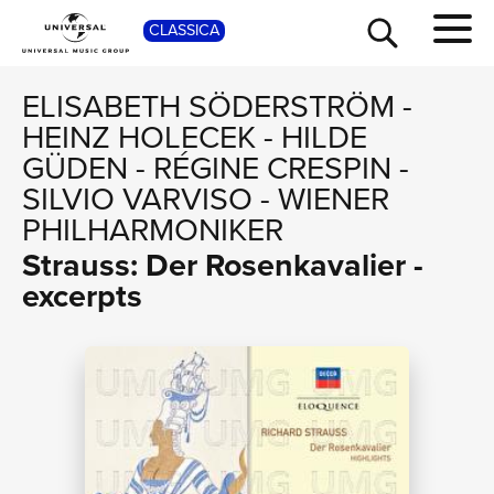
SHO
CLASSICA
ELISABETH SÖDERSTRÖM
-
HEINZ HOLECEK
-
HILDE
GÜDEN
-
RÉGINE CRESPIN
-
SILVIO VARVISO
-
WIENER
PHILHARMONIKER
Strauss: Der Rosenkavalier -
excerpts
TOUR