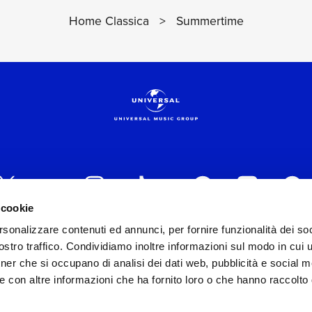
Home Classica
>
Summertime
 cookie
rsonalizzare contenuti ed annunci, per fornire funzionalità dei soc
 ITALIA s.r.l. (Società con unico socio) | Via Nervesa, 2
stro traffico. Condividiamo inoltre informazioni sul modo in cui ut
VEDI I DETTAGL
30154 Iscritta al REA di Milano con il numero 966135 in 
tner che si occupano di analisi dei dati web, pubblicità e social m
Capitale sociale Euro 2.000.000 interamente versato.
e con altre informazioni che ha fornito loro o che hanno raccolto
st practices in tema di corporate compliance ed al fine di mig
modello di gestione e organizzazione ex d.lgs. 231/2001 e 