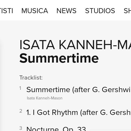
ISTI
MUSICA
NEWS
STUDIOS
S
STUDIOS
ISATA KANNEH-
SHOP
Summertime
Tracklist:
Summertime (after G. Gershwi
1
Isata Kanneh-Mason
1. I Got Rhythm (after G. Gers
2
Nocturne, Op. 33
3