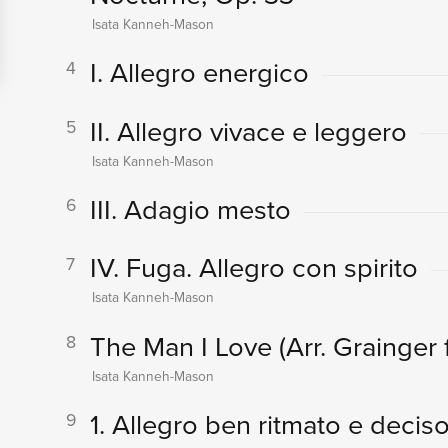
Isata Kanneh-Mason
I. Allegro energico
4
II. Allegro vivace e leggero
5
Isata Kanneh-Mason
III. Adagio mesto
6
IV. Fuga. Allegro con spirito
7
Isata Kanneh-Mason
The Man I Love (Arr. Grainger 
8
Isata Kanneh-Mason
1. Allegro ben ritmato e decis
9