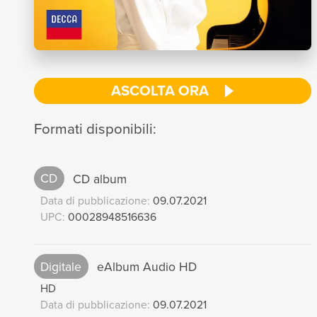
ASCOLTA ORA
Formati disponibili:
CD
CD album
Data di pubblicazione:
09.07.2021
UPC:
00028948516636
Digitale
eAlbum Audio HD
HD
Data di pubblicazione:
09.07.2021