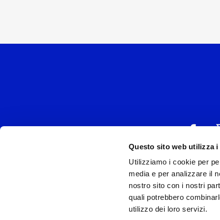
Questo sito web utilizza i
Utilizziamo i cookie per pe
UNIVERSAL MUSIC
media e per analizzare il no
P.IVA IT038027
nostro sito con i nostri par
quali potrebbero combinarl
Universal Music Italia, nel rispetto delle be
utilizzo dei loro servizi.
si è dotata di un 