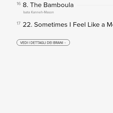
8. The Bamboula
16
Isata Kanneh-Mason
22. Sometimes I Feel Like a M
17