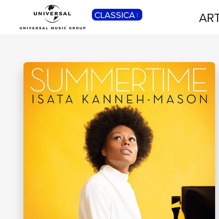
CLASSICA
ART
POP
Pop, Rock, Hip Hop, Rap, Trap, R’n’b,
Cantautori, Dance...