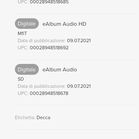
UPC:
00028948518685
Digitale
eAlbum Audio HD
MfiT
Data di pubblicazione:
09.07.2021
UPC:
00028948518692
Digitale
eAlbum Audio
SD
Data di pubblicazione:
09.07.2021
UPC:
00028948518678
Etichetta:
Decca