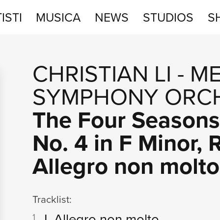
ISTI
MUSICA
NEWS
STUDIOS
S
STUDIOS
CHRISTIAN LI
-
M
SHOP
SYMPHONY ORC
The Four Seasons,
No. 4 in F Minor, 
Allegro non molto
Tracklist:
I. Allegro non molto
1