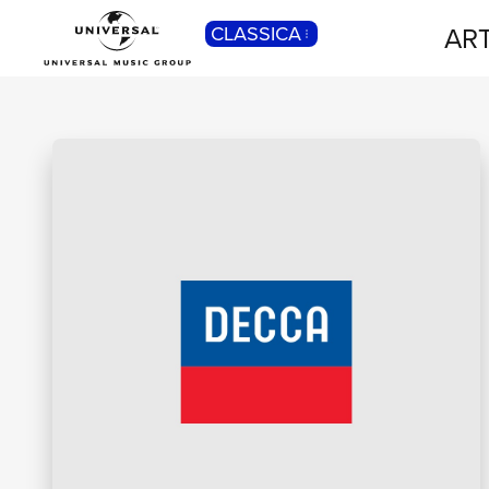
ART
CLASSICA
POP
Pop, Rock, Hip Hop, Rap, Trap, R’n’b,
Cantautori, Dance...