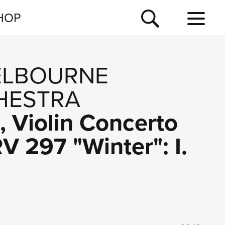
NEWSLETTER
HOP
TOUR
NEWS
ELBOURNE
HESTRA
 Violin Concerto
RV 297 "Winter": I.