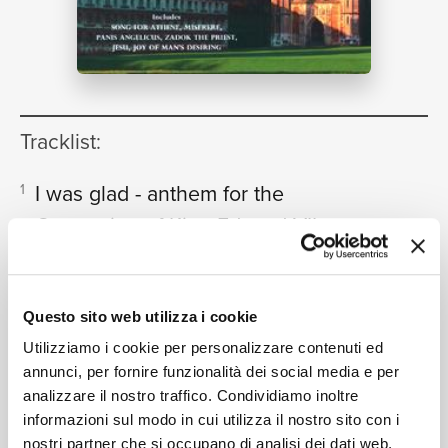
NEWS
Tracklist:
RICERCA
I was glad - anthem for the
1
Coronation of King Edward VII
(1902)
(Dolby Atmos)
07:33
CHI SIAMO
Choir of King's College, Cambridge, James Vivian,
Robert Quinney, Stephen Cleobury
Questo sito web utilizza i cookie
Ave verum corpus, K.618
(Dolby
2
Utilizziamo i cookie per personalizzare contenuti ed
Atmos)
annunci, per fornire funzionalità dei social media e per
03:34
Choir of King's College, Cambridge, James Vivian,
analizzare il nostro traffico. Condividiamo inoltre
CONTATTI
Stephen Cleobury
informazioni sul modo in cui utilizza il nostro sito con i
3
nostri partner che si occupano di analisi dei dati web,