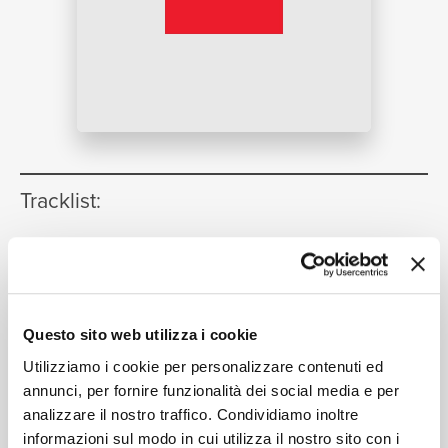
NEWS
RICERCA
Tracklist:
"Don Ottavio... son morta! ..Or sai
1
chi l'onore"
[Don Giovanni K.527 /
CHI SIAMO
Act 1]
06:26
Questo sito web utilizza i cookie
Pilar Lorengar, London Philharmonic Orchestra, Jesús
López Cobos
Utilizziamo i cookie per personalizzare contenuti ed
"Vissi d'arte, vissi d'amore"
2
annunci, per fornire funzionalità dei social media e per
03:10
analizzare il nostro traffico. Condividiamo inoltre
Pilar Lorengar, London Philharmonic Orchestra, Jesús
informazioni sul modo in cui utilizza il nostro sito con i
López Cobos