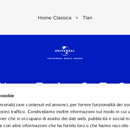
Home Classica
>
Tian
VEDI I DETTAGL
 cookie
rsonalizzare contenuti ed annunci, per fornire funzionalità dei soc
 ITALIA s.r.l. (Società con unico socio) | Via Nervesa, 2
stro traffico. Condividiamo inoltre informazioni sul modo in cui ut
30154 Iscritta al REA di Milano con il numero 966135 in 
tner che si occupano di analisi dei dati web, pubblicità e social m
Capitale sociale Euro 2.000.000 interamente versato.
e con altre informazioni che ha fornito loro o che hanno raccolto
st practices in tema di corporate compliance ed al fine di mig