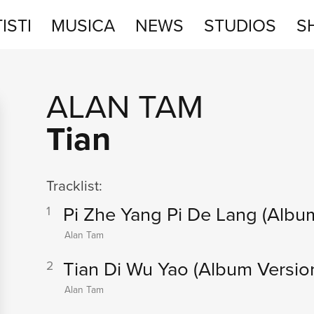
ISTI
MUSICA
NEWS
STUDIOS
S
STUDIOS
ALAN TAM
SHOP
Tian
Tracklist:
Pi Zhe Yang Pi De Lang
(Albu
1
Alan Tam
Tian Di Wu Yao
(Album Versio
2
Alan Tam