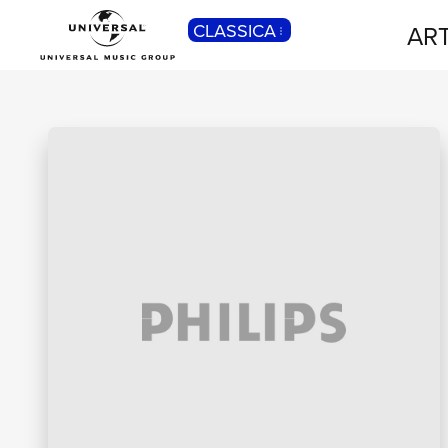
CLASSICA
ART
POP
Pop, Rock, Hip Hop, Rap, Trap, R’n’b,
Cantautori, Dance...