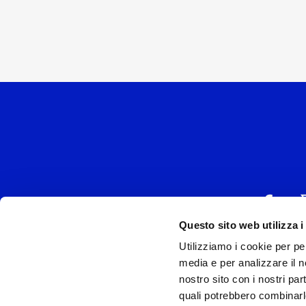
Questo sito web utilizza i
Utilizziamo i cookie per pe
UNIVERSAL MUSIC
media e per analizzare il no
P.IVA IT038027
nostro sito con i nostri par
quali potrebbero combinarl
Universal Music Italia, nel rispetto delle be