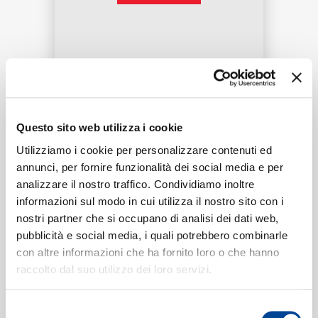
RICERCA
Tracklist:
Questo sito web utilizza i cookie
CHI SIAMO
Utilizziamo i cookie per personalizzare contenuti ed
Pašona Kolo (Arr. Knigge for
1
annunci, per fornire funzionalità dei social media e per
Recorder and Ensemble)
analizzare il nostro traffico. Condividiamo inoltre
02:55
Lucie Horsch, LUDWIG Orchestra
informazioni sul modo in cui utilizza il nostro sito con i
CONTATTI
nostri partner che si occupano di analisi dei dati web,
pubblicità e social media, i quali potrebbero combinarle
con altre informazioni che ha fornito loro o che hanno
Formati disponibili:
raccolto dal suo utilizzo dei loro servizi.
NEWSLETTER
Selezione