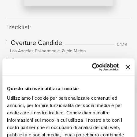
NEWS
Tracklist:
RICERCA
Overture Candide
1
04:19
Los Angeles Philharmonic, Zubin Mehta
Overture
2
11:56
Israel Philharmonic Orchestra, Zubin Mehta
CHI SIAMO
Overture
3
06:10
Israel Philharmonic Orchestra, Zubin Mehta
Questo sito web utilizza i cookie
Overture Oberon
4
08:25
Utilizziamo i cookie per personalizzare contenuti ed
Israel Philharmonic Orchestra, Zubin Mehta
annunci, per fornire funzionalità dei social media e per
Overture Der Freischütz
analizzare il nostro traffico. Condividiamo inoltre
5
CONTATTI
09:15
informazioni sul modo in cui utilizza il nostro sito con i
Los Angeles Philharmonic, Zubin Mehta
nostri partner che si occupano di analisi dei dati web,
Overture (Sinfonia)
6
07:31
pubblicità e social media, i quali potrebbero combinarle