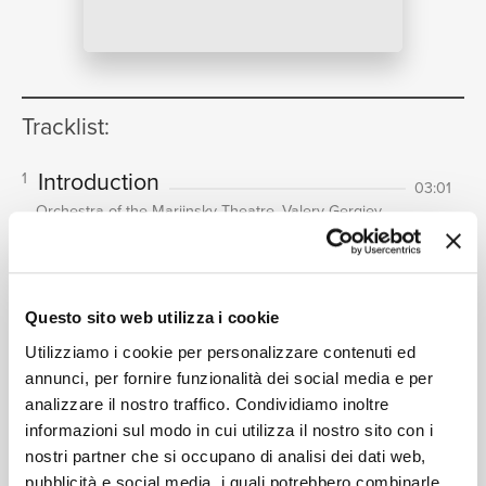
NEWS
Tracklist:
RICERCA
Introduction
1
03:01
Orchestra of the Mariinsky Theatre, Valery Gergiev
1. Marche (Entrance of King and
2
Court)
CHI SIAMO
04:38
Orchestra of the Mariinsky Theatre, Valery Gergiev
Questo sito web utilizza i cookie
2. Scène dansante (Entrance of
3
Utilizziamo i cookie per personalizzare contenuti ed
Fairies)
annunci, per fornire funzionalità dei social media e per
04:24
analizzare il nostro traffico. Condividiamo inoltre
Orchestra of the Mariinsky Theatre, Valery Gergiev
CONTATTI
informazioni sul modo in cui utilizza il nostro sito con i
3f. Pas de six: Variation IV (Song-
4
nostri partner che si occupano di analisi dei dati web,
bird Fairy)
00:28
pubblicità e social media, i quali potrebbero combinarle