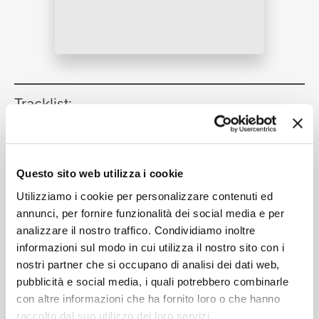
NEWS
RICERCA
Tracklist:
Arcana
1
18:40
Los Angeles Philharmonic, Zubin Mehta
CHI SIAMO
Questo sito web utilizza i cookie
Intégrales
2
10:36
Utilizziamo i cookie per personalizzare contenuti ed
Los Angeles Philharmonic, Zubin Mehta
annunci, per fornire funzionalità dei social media e per
Ionisation
3
05:05
analizzare il nostro traffico. Condividiamo inoltre
Los Angeles Percussion Ensemble, Los Angeles
CONTATTI
informazioni sul modo in cui utilizza il nostro sito con i
Philharmonic, Zubin Mehta
nostri partner che si occupano di analisi dei dati web,
pubblicità e social media, i quali potrebbero combinarle
con altre informazioni che ha fornito loro o che hanno
raccolto dal suo utilizzo dei loro servizi.