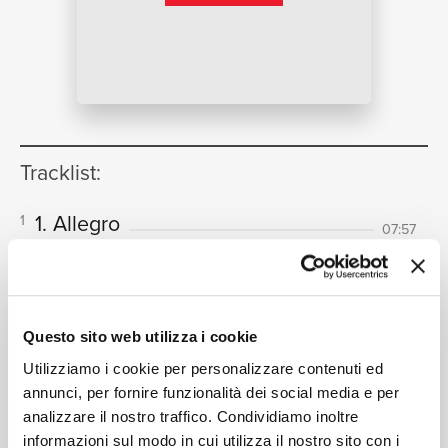
NEWS
RICERCA
Tracklist:
1. Allegro
1
07:57
London Philharmonic Orchestra, Sir Roger Norrington
2. Andante moderato
2
CHI SIAMO
11:03
London Philharmonic Orchestra, Sir Roger Norrington
3. Scherzo (allegro molto)
3
Questo sito web utilizza i cookie
05:32
London Philharmonic Orchestra, Sir Roger Norrington
Utilizziamo i cookie per personalizzare contenuti ed
annunci, per fornire funzionalità dei social media e per
4. Finale con epilogo fugato
4
analizzare il nostro traffico. Condividiamo inoltre
(Allegro molto)
09:14
informazioni sul modo in cui utilizza il nostro sito con i