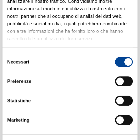
/ 2011)
analizzare il nostro traffico. Condividiamo inoltre
10:14
informazioni sul modo in cui utilizza il nostro sito con i
Ildikò Raimondi, Ulrike Helzel, Zoryana Kushpler,
nostri partner che si occupano di analisi dei dati web,
Orchester der Wiener Staatsoper, Christian Thielemann
CONTATTI
pubblicità e social media, i quali potrebbero combinarle
Zu neuen Taten, teurer Helde
(Live
4
con altre informazioni che ha fornito loro o che hanno
At Staatsoper, Vienna / 2011)
04:21
raccolto dal suo utilizzo dei loro servizi.
Linda Watson, Stephen Gould, Orchester der Wiener
Staatsoper, Christian Thielemann
Selezione
Willst du mir Minne schenken
(Live
5
NEWSLETT
Necessari
del
At Staatsoper, Vienna / 2011)
consenso
05:46
Linda Watson, Stephen Gould, Orchester der Wiener
Preferenze
Staatsoper, Christian Thielemann
O heilige Götter
(Live At
6
Statistiche
Staatsoper, Vienna / 2011)
01:20
Linda Watson, Stephen Gould, Orchester der Wiener
Marketing
Staatsoper, Christian Thielemann
Siegfrieds Rheinfahrt
(Live At
7