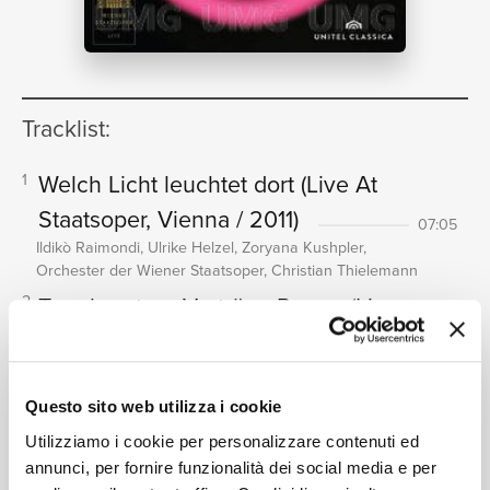
NEWS
RICERCA
Tracklist:
Welch Licht leuchtet dort
(Live At
1
Staatsoper, Vienna / 2011)
07:05
Ildikò Raimondi, Ulrike Helzel, Zoryana Kushpler,
CHI
Orchester der Wiener Staatsoper, Christian Thielemann
Treu beratner Verträge Runen
(Live
2
At Staatsoper, Vienna / 2011)
02:08
Ulrike Helzel, Orchester der Wiener Staatsoper,
Christian Thielemann
SIAMO
Questo sito web utilizza i cookie
Es ragt die Burg, von Riesen
3
Utilizziamo i cookie per personalizzare contenuti ed
gebaut
(Live At Staatsoper, Vienna
annunci, per fornire funzionalità dei social media e per