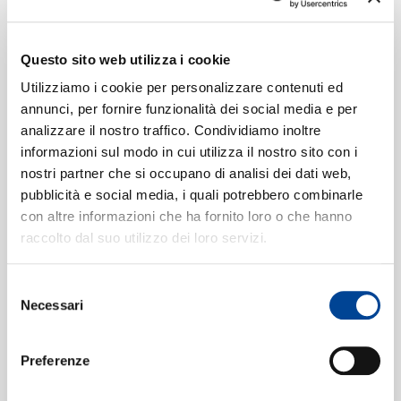
"Westwärts schweift der Blick"
2
SIAMO
[Tristan und Isolde, WWV 90 / Act
Questo sito web utilizza i cookie
1]
(Remastered 2017)
06:13
Utilizziamo i cookie per personalizzare contenuti ed
Waldemar Kmentt, Birgit Nilsson, Regina Resnik, Wiener
Philharmoniker, Sir Georg Solti
annunci, per fornire funzionalità dei social media e per
analizzare il nostro traffico. Condividiamo inoltre
"Frisch weht der Wind der Heimat
3
informazioni sul modo in cui utilizza il nostro sito con i
CONTATTI
zu"
[Tristan und Isolde, WWV 90 /
nostri partner che si occupano di analisi dei dati web,
Act 1]
(Remastered 2017)
pubblicità e social media, i quali potrebbero combinarle
03:51
con altre informazioni che ha fornito loro o che hanno
Waldemar Kmentt, Birgit Nilsson, Regina Resnik, Wiener
Philharmoniker, Sir Georg Solti
raccolto dal suo utilizzo dei loro servizi.
"Befehlen liess dem Eigenholde"
4
Selezione
[Tristan und Isolde, WWV 90 / Act
NEWSLET
Necessari
del
1]
(Remastered 2017)
05:52
consenso
Birgit Nilsson, Tom Krause, Fritz Uhl, Singverein Der
Preferenze
Gesellschaft Der Musikfreunde, Wiener Philharmoniker,
Sir Georg Solti