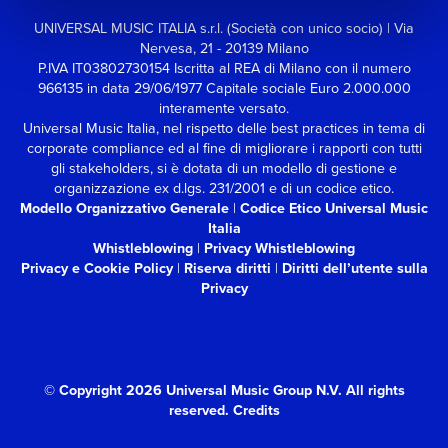
UNIVERSAL MUSIC ITALIA s.r.l. (Società con unico socio) | Via
Nervesa, 21 - 20139 Milano
P.IVA IT03802730154 Iscritta al REA di Milano con il numero
966135 in data 29/06/1977
Capitale sociale Euro 2.000.000
interamente versato.
Universal Music Italia, nel rispetto delle best practices in tema di
corporate compliance ed al fine di migliorare i rapporti con tutti
gli stakeholders,
si è dotata di un modello di gestione e
organizzazione ex d.lgs. 231/2001 e di un codice etico.
Modello Organizzativo Generale
|
Codice Etico Universal Music
Italia
Whistleblowing
|
Privacy Whistleblowing
Privacy e Cookie Policy
|
Riserva diritti
|
Diritti dell’utente sulla
Privacy
© Copyright 2026 Universal Music Group N.V.
All rights
reserved.
Credits