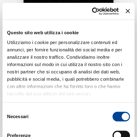
RICERCA
Tracklist:
CHI SIAMO
Questo sito web utilizza i cookie
Water Sky
1
Utilizziamo i cookie per personalizzare contenuti ed
02:00
annunci, per fornire funzionalità dei social media e per
Library Tapes
analizzare il nostro traffico. Condividiamo inoltre
CONTATTI
informazioni sul modo in cui utilizza il nostro sito con i
nostri partner che si occupano di analisi dei dati web,
pubblicità e social media, i quali potrebbero combinarle
Formati disponibili:
con altre informazioni che ha fornito loro o che hanno
NEWSLETTER
raccolto dal suo utilizzo dei loro servizi.
Digitale
eSingle Audio/Single Track
Selezione
Data di pubblicazione:
11.09.2020
Necessari
UPC:
00028948551972
del
consenso
Preferenze