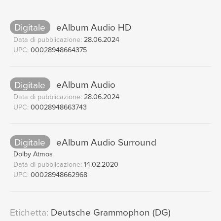
Dialogue: "So! Da oben mag ich
13
den Herrn Urältervater"
00:30
Digitale
eAlbum Audio HD
Ingrid Hille, Regina Jeske
Data di pubblicazione:
28.06.2024
"Kommt ein schlanker Bursch
14
UPC:
00028948664375
gegangen"
03:45
Edith Mathis, Staatskapelle Dresden, Carlos Kleiber
Digitale
eAlbum Audio
Dialogue: "Und der Bursch nicht
15
Data di pubblicazione:
28.06.2024
UPC:
00028948663743
minder schön"
00:50
Ingrid Hille, Regina Jeske
"Wie nahte mir der Schlummer" -
16
Digitale
eAlbum Audio Surround
"Leise, leise, fromme Weise!"
Dolby Atmos
08:19
Data di pubblicazione:
14.02.2020
Gundula Janowitz, Staatskapelle Dresden, Carlos
UPC:
00028948662968
Kleiber
Dialogue: "Meine Agathe!"
17
01:22
Regina Jeske, Hans Jörn Weber, Ingrid Hille
Etichetta:
Deutsche Grammophon (DG)
18