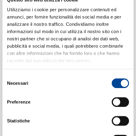
SIAMO
Gerd Biewer, Peter Hölzel, Hans Jörn Weber, Gerhard
Paul, Alfred Woronetzki, Monika Hildebrand, Use Rainer,
Utilizziamo i cookie per personalizzare contenuti ed
Gerlind Schulze
annunci, per fornire funzionalità dei social media e per
"O diese Sonne" - "Das Wild in
4
analizzare il nostro traffico. Condividiamo inoltre
informazioni sul modo in cui utilizza il nostro sito con i
Fluren und Triften"
06:56
CONTATTI
nostri partner che si occupano di analisi dei dati web,
Peter Schreier, Siegfried Vogel, Theo Adam,
pubblicità e social media, i quali potrebbero combinarle
Staatskapelle Dresden, Carlos Kleiber, Rundfunkchor
con altre informazioni che ha fornito loro o che hanno
Leipzig
raccolto dal suo utilizzo dei loro servizi.
Dialogue: "Ein braver Mann"
5
00:20
Peter Hölzel, Hans Jörn Weber, Alfred Woronetzki,
Selezione
Monika Hildebrand, Gerlind Schulze
NEWSLETT
Necessari
del
Walzer
6
01:22
consenso
Staatskapelle Dresden, Carlos Kleiber
Preferenze
"Nein, länger trag' ich nicht die
7
Qualen" - "Durch die Wälder, durch
Statistiche
die Auen"
06:35
Peter Schreier, Staatskapelle Dresden, Carlos Kleiber