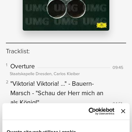
NEWS
RICERCA
Tracklist:
Overture
1
09:45
Staatskapelle Dresden, Carlos Kleiber
"Viktoria! Viktoria! ..." - Bauern-
2
CHI
Marsch - "Schau der Herr mich an
als König!"
04:51
Hans Jörn Weber, Günther Leib, Staatskapelle Dresden,
Carlos Kleiber, Rundfunkchor Leipzig
Dialogue: "Was gibt's hier?"
3
03:23
Questo sito web utilizza i cookie