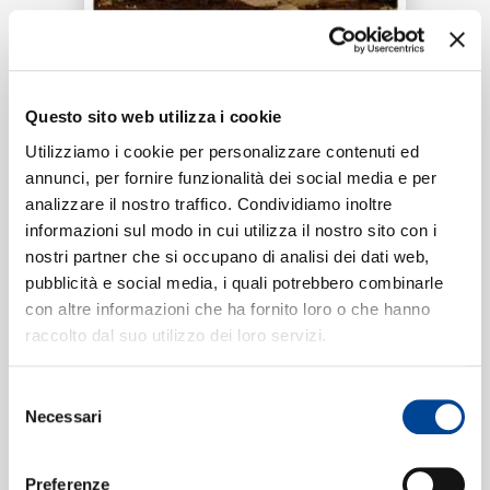
RICERCA
Tracklist:
CHI SIAMO
Questo sito web utilizza i cookie
When the leaves start to fall
1
Utilizziamo i cookie per personalizzare contenuti ed
02:20
annunci, per fornire funzionalità dei social media e per
Cameron Segal
analizzare il nostro traffico. Condividiamo inoltre
CONTATTI
informazioni sul modo in cui utilizza il nostro sito con i
nostri partner che si occupano di analisi dei dati web,
pubblicità e social media, i quali potrebbero combinarle
Formati disponibili:
con altre informazioni che ha fornito loro o che hanno
NEWSLETTER
raccolto dal suo utilizzo dei loro servizi.
Digitale
eSingle Audio/Single Track
Selezione
Data di pubblicazione:
27.01.2023
Necessari
UPC:
00602455080363
del
consenso
Preferenze