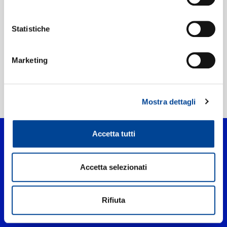
Etichetta:
1631 Recordings
Statistiche
Marketing
Home Classica
>
When the leaves start to fall
Mostra dettagli
Accetta tutti
Accetta selezionati
Rifiuta