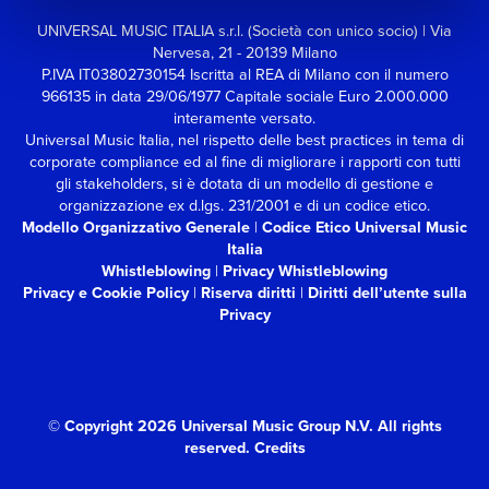
UNIVERSAL MUSIC ITALIA s.r.l. (Società con unico socio) | Via
Nervesa, 21 - 20139 Milano
P.IVA IT03802730154 Iscritta al REA di Milano con il numero
966135 in data 29/06/1977
Capitale sociale Euro 2.000.000
interamente versato.
Universal Music Italia, nel rispetto delle best practices in tema di
corporate compliance ed al fine di migliorare i rapporti con tutti
gli stakeholders,
si è dotata di un modello di gestione e
organizzazione ex d.lgs. 231/2001 e di un codice etico.
Modello Organizzativo Generale
|
Codice Etico Universal Music
Italia
Whistleblowing
|
Privacy Whistleblowing
Privacy e Cookie Policy
|
Riserva diritti
|
Diritti dell’utente sulla
Privacy
© Copyright 2026 Universal Music Group N.V.
All rights
reserved.
Credits