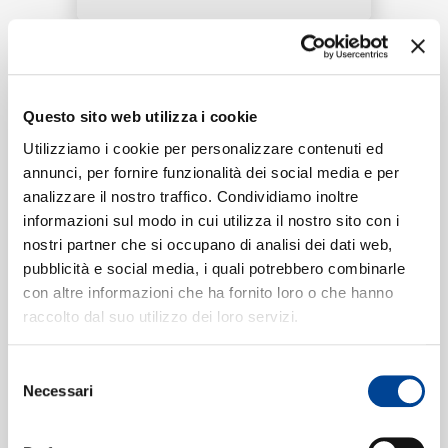
RICERCA
Tracklist:
CHI SIAMO
Questo sito web utilizza i cookie
Wu Sheng De Xin Jian
('91 Live)
1
02:49
Utilizziamo i cookie per personalizzare contenuti ed
Alan Tam
annunci, per fornire funzionalità dei social media e per
analizzare il nostro traffico. Condividiamo inoltre
CONTATTI
informazioni sul modo in cui utilizza il nostro sito con i
nostri partner che si occupano di analisi dei dati web,
Formati disponibili:
pubblicità e social media, i quali potrebbero combinarle
con altre informazioni che ha fornito loro o che hanno
NEWSLETTER
raccolto dal suo utilizzo dei loro servizi.
Digitale
eSingle Video
'91 Live
Selezione
Data di pubblicazione:
09.07.2020
Necessari
del
UPC:
00602498524374
consenso