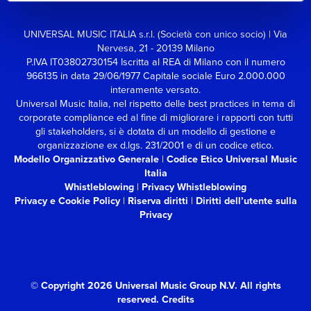
UNIVERSAL MUSIC ITALIA s.r.l. (Società con unico socio) | Via
Nervesa, 21 - 20139 Milano
P.IVA IT03802730154 Iscritta al REA di Milano con il numero
966135 in data 29/06/1977
Capitale sociale Euro 2.000.000
interamente versato.
Universal Music Italia, nel rispetto delle best practices in tema di
corporate compliance ed al fine di migliorare i rapporti con tutti
gli stakeholders,
si è dotata di un modello di gestione e
organizzazione ex d.lgs. 231/2001 e di un codice etico.
Modello Organizzativo Generale
|
Codice Etico Universal Music
Italia
Whistleblowing
|
Privacy Whistleblowing
Privacy e Cookie Policy
|
Riserva diritti
|
Diritti dell’utente sulla
Privacy
© Copyright 2026 Universal Music Group N.V.
All rights
reserved.
Credits