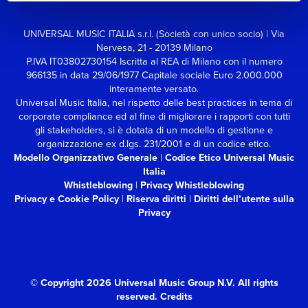
UNIVERSAL MUSIC ITALIA s.r.l. (Società con unico socio) | Via
Nervesa, 21 - 20139 Milano
P.IVA IT03802730154 Iscritta al REA di Milano con il numero
966135 in data 29/06/1977
Capitale sociale Euro 2.000.000
interamente versato.
Universal Music Italia, nel rispetto delle best practices in tema di
corporate compliance ed al fine di migliorare i rapporti con tutti
gli stakeholders,
si è dotata di un modello di gestione e
organizzazione ex d.lgs. 231/2001 e di un codice etico.
Modello Organizzativo Generale
|
Codice Etico Universal Music
Italia
Whistleblowing
|
Privacy Whistleblowing
Privacy e Cookie Policy
|
Riserva diritti
|
Diritti dell’utente sulla
Privacy
© Copyright 2026 Universal Music Group N.V.
All rights
reserved.
Credits