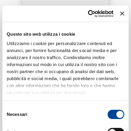
RICERCA
Tracklist:
CHI SIAMO
Questo sito web utilizza i cookie
Wu Zhi Lian
(2001 Live)
1
03:08
Utilizziamo i cookie per personalizzare contenuti ed
Alan Tam
annunci, per fornire funzionalità dei social media e per
analizzare il nostro traffico. Condividiamo inoltre
CONTATTI
informazioni sul modo in cui utilizza il nostro sito con i
nostri partner che si occupano di analisi dei dati web,
Formati disponibili:
pubblicità e social media, i quali potrebbero combinarle
con altre informazioni che ha fornito loro o che hanno
NEWSLETTER
raccolto dal suo utilizzo dei loro servizi.
Digitale
eSingle Video
2001 Live
Selezione
Data di pubblicazione:
30.08.2020
Necessari
del
UPC:
00602498512487
consenso