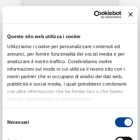
RICERCA
Tracklist:
CHI SIAMO
Questo sito web utilizza i cookie
Xia Ri Han Feng
(2003 Live)
1
04:36
Utilizziamo i cookie per personalizzare contenuti ed
Alan Tam, Hacken Lee
annunci, per fornire funzionalità dei social media e per
analizzare il nostro traffico. Condividiamo inoltre
CONTATTI
informazioni sul modo in cui utilizza il nostro sito con i
nostri partner che si occupano di analisi dei dati web,
Formati disponibili:
pubblicità e social media, i quali potrebbero combinarle
con altre informazioni che ha fornito loro o che hanno
NEWSLETTER
raccolto dal suo utilizzo dei loro servizi.
Digitale
eSingle Video
2003 Live
Selezione
Data di pubblicazione:
07.09.2020
Necessari
del
UPC:
00602498555903
consenso