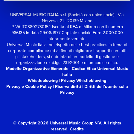
UNIVERSAL MUSIC ITALIA s.r.l. (Società con unico socio) | Via
Nervesa, 21 - 20139 Milano
P.IVA IT03802730154 Iscritta al REA di Milano con il numero
966135 in data 29/06/1977
Capitale sociale Euro 2.000.000
interamente versato.
Universal Music Italia, nel rispetto delle best practices in tema di
corporate compliance ed al fine di migliorare i rapporti con tutti
gli stakeholders,
si è dotata di un modello di gestione e
organizzazione ex d.lgs. 231/2001 e di un codice etico.
Modello Organizzativo Generale
|
Codice Etico Universal Music
Italia
Whistleblowing
|
Privacy Whistleblowing
Privacy e Cookie Policy
|
Riserva diritti
|
Diritti dell’utente sulla
Privacy
© Copyright 2026 Universal Music Group N.V.
All rights
reserved.
Credits