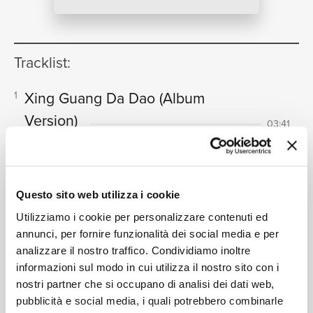
NEWS
Tracklist:
RICERCA
Xing Guang Da Dao
(Album
1
Version)
03:41
Alan Tam
Reng Ai Zhuo Ni
(Album Version)
2
04:08
CHI SIAMO
Alan Tam
Questo sito web utilizza i cookie
Jiu Qing Fu Chi
(Album Version)
3
04:09
Utilizziamo i cookie per personalizzare contenuti ed
Alan Tam, Shirley Kwan
annunci, per fornire funzionalità dei social media e per
Jiu Ming Dan
(Album Version)
4
03:44
analizzare il nostro traffico. Condividiamo inoltre
CONTATTI
Alan Tam
informazioni sul modo in cui utilizza il nostro sito con i
Deng Ren
(Album Version)
5
nostri partner che si occupano di analisi dei dati web,
03:27
pubblicità e social media, i quali potrebbero combinarle
Alan Tam