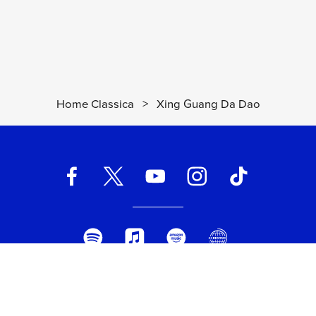
Home Classica
>
Xing Guang Da Dao
UNIVERSAL MUSIC ITALIA s.r.l. (Società con unico socio) | Via
Nervesa, 21 - 20139 Milano