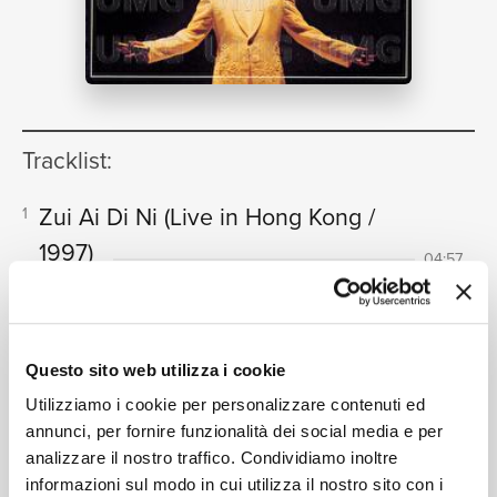
NEWS
Tracklist:
RICERCA
Zui Ai Di Ni
(Live in Hong Kong /
1
1997)
04:57
Alan Tam
CHI SIAMO
Bian Zhi
(Live in Hong Kong /
2
1997)
04:48
Questo sito web utilizza i cookie
Alan Tam
Utilizziamo i cookie per personalizzare contenuti ed
Bu Jian Bu San
(Live in Hong Kong
3
annunci, per fornire funzionalità dei social media e per
/ 1997)
analizzare il nostro traffico. Condividiamo inoltre
04:36
Alan Tam
informazioni sul modo in cui utilizza il nostro sito con i