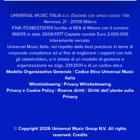
UNIVERSAL MUSIC ITALIA s.r.l. (Società con unico socio) | Via
Nervesa, 21 - 20139 Milano
P.IVA IT03802730154 Iscritta al REA di Milano con il numero
966135 in data 29/06/1977
Capitale sociale Euro 2.000.000
interamente versato.
Universal Music Italia, nel rispetto delle best practices in tema di
corporate compliance ed al fine di migliorare i rapporti con tutti
gli stakeholders,
si è dotata di un modello di gestione e
organizzazione ex d.lgs. 231/2001 e di un codice etico.
Modello Organizzativo Generale
|
Codice Etico Universal Music
Italia
Whistleblowing
|
Privacy Whistleblowing
Privacy e Cookie Policy
|
Riserva diritti
|
Diritti dell’utente sulla
Privacy
© Copyright 2026 Universal Music Group N.V.
All rights
reserved.
Credits