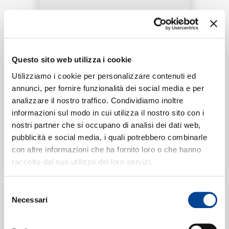
RICERCA
Tracklist:
CHI SIAMO
Questo sito web utilizza i cookie
Yu Si Qing Chou
(2005 Live)
1
03:07
Utilizziamo i cookie per personalizzare contenuti ed
Alan Tam
annunci, per fornire funzionalità dei social media e per
analizzare il nostro traffico. Condividiamo inoltre
CONTATTI
informazioni sul modo in cui utilizza il nostro sito con i
nostri partner che si occupano di analisi dei dati web,
Formati disponibili:
pubblicità e social media, i quali potrebbero combinarle
con altre informazioni che ha fornito loro o che hanno
NEWSLETTER
raccolto dal suo utilizzo dei loro servizi.
Digitale
eSingle Video
2005 Live
Selezione
Data di pubblicazione:
14.08.2020
Necessari
del
UPC:
00602498546628
consenso