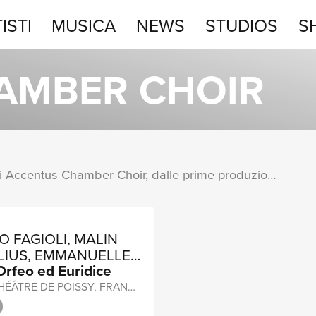
ISTI
MUSICA
NEWS
STUDIOS
S
STUDIOS
AMBER CHOIR
SHOP
Una raccolta completa degli album di Accentus Chamber Choir, dalle prime produzioni ai successi più recenti.
 FAGIOLI, MALIN
LIUS, EMMANUELLE
Orfeo ed Euridice
RI
LIVE AT THÉÂTRE DE POISSY, FRANCE / 2015