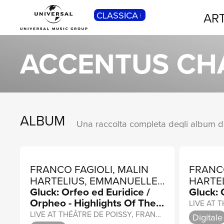
CLASSICA
ART
POP
Pop, Rock, Hip Hop, Rap, Trap, R’n’b,
ACCENTUS CH
Cantautori, Dance...
ALBUM
FRANCO FAGIOLI, MALIN
FRANCO
HARTELIUS, EMMANUELLE
HARTE
Gluck: Orfeo ed Euridice /
Gluck: 
DE NEGRI
DE NEG
Orpheo - Highlights Of The
Versions For Vienna (1762)
LIVE AT THÉÂTRE DE POISSY, FRANCE / 2015
Digitale