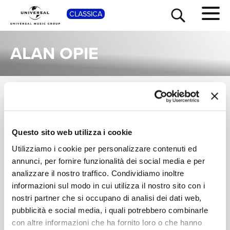
SHOP
CLASSICA
ALAN OPIE
ALBUM
TOUR
NEWS
Una raccolta completa degli album di Alan Opie, dalle prime produzioni ai successi più recenti.
SIR CHARLES
JOSEPHINE
Questo sito web utilizza i cookie
RICERCA
MACKERRAS,
BARSTOW, PHILIP
Utilizziamo i cookie per personalizzare contenuti ed
JOSEPHINE
LANGRIDGE, ALAN
Britten: Gloriana
Britten: Gloriana
BARSTOW, PHILIP
OPIE
annunci, per fornire funzionalità dei social media e per
2 CDS
Digitale
CHI SIAMO
LANGRIDGE
analizzare il nostro traffico. Condividiamo inoltre
Digitale
informazioni sul modo in cui utilizza il nostro sito con i
nostri partner che si occupano di analisi dei dati web,
CONTATTI
pubblicità e social media, i quali potrebbero combinarle
con altre informazioni che ha fornito loro o che hanno