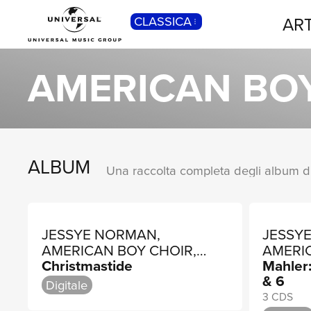
ART
CLASSICA
POP
Pop, Rock, Hip Hop, Rap, Trap, R’n’b,
AMERICAN BO
Cantautori, Dance...
ALBUM
JESSYE NORMAN,
JESSY
AMERICAN BOY CHOIR,
AMERI
Christmastide
Mahler
NEW YORK CHORAL
TANGL
& 6
SOCIETY
CHOR
Digitale
3 CDS