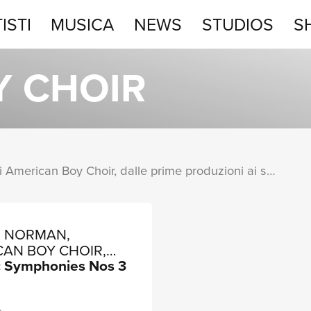
ISTI
MUSICA
NEWS
STUDIOS
S
STUDIOS
Y CHOIR
SHOP
Una raccolta completa degli album di American Boy Choir, dalle prime produzioni ai successi più recenti.
E NORMAN,
CAN BOY CHOIR,
: Symphonies Nos 3
EWOOD FESTIVAL
US