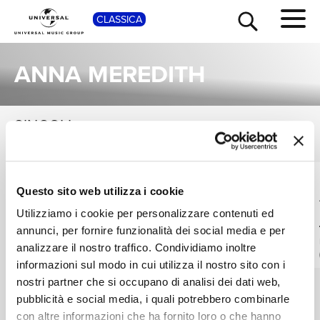
SHOP
CLASSICA
ANNA MEREDITH
SINGOLI
VEDI TUTTI
TOUR
NEWS
I singoli più rappresentativi di Anna Meredith, tra successi storici e nuove uscite.
LIGETI QUARTET,
LIGETI QUARTET,
RICERCA
Questo sito web utilizza i cookie
ANNA MEREDITH
ANNA MEREDITH
Blackfriars
Tuggemo
Utilizziamo i cookie per personalizzare contenuti ed
IG2
IG1
annunci, per fornire funzionalità dei social media e per
CHI SIAMO
Digitale
Digitale
analizzare il nostro traffico. Condividiamo inoltre
informazioni sul modo in cui utilizza il nostro sito con i
nostri partner che si occupano di analisi dei dati web,
CONTATTI
pubblicità e social media, i quali potrebbero combinarle
con altre informazioni che ha fornito loro o che hanno