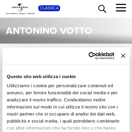
SHOP
CLASSICA
ANTONINO VOTTO
ALBUM
TOUR
NEWS
VEDI TUTTI
Una raccolta completa degli album di Antonino Votto, dalle prime produzioni ai successi più recenti.
ORCHESTRA DEL
ORCHESTRA DEL
Questo sito web utilizza i cookie
RICERCA
MAGGIO MUSICALE
TEATRO ALLA SCALA
Utilizziamo i cookie per personalizzare contenuti ed
FIORENTINO,
DI MILANO,
Puccini: La Bohème
Verdi: La Traviata
ANTONINO VOTTO
ANTONINO VOTTO
annunci, per fornire funzionalità dei social media e per
2 CD'S
2 CDS
CHI SIAMO
Digitale
Digitale
analizzare il nostro traffico. Condividiamo inoltre
informazioni sul modo in cui utilizza il nostro sito con i
nostri partner che si occupano di analisi dei dati web,
CONTATTI
pubblicità e social media, i quali potrebbero combinarle
con altre informazioni che ha fornito loro o che hanno