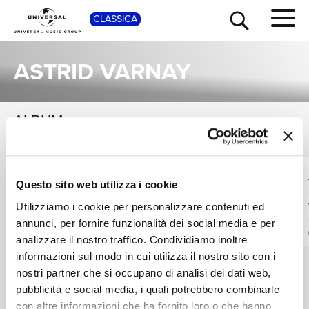
SHOP
CLASSICA
ASTRID VARNAY
ALBUM
VEDI TUTTI
TOUR
NEWS
Una raccolta completa degli album di Astrid Varnay, dalle prime produzioni ai successi più recenti.
KIRSTEN FLAGSTAD,
ASTRID VARNAY
RICERCA
Questo sito web utilizza i cookie
BIRGIT NILSSON,
Astrid Varnay -
ASTRID VARNAY
Complete Opera
Great Wagner
Utilizziamo i cookie per personalizzare contenuti ed
Scenes and
Singers
Digitale
annunci, per fornire funzionalità dei social media e per
Orchestral Songs on
CHI SIAMO
Digitale
analizzare il nostro traffico. Condividiamo inoltre
DG
informazioni sul modo in cui utilizza il nostro sito con i
nostri partner che si occupano di analisi dei dati web,
CONTATTI
pubblicità e social media, i quali potrebbero combinarle
con altre informazioni che ha fornito loro o che hanno