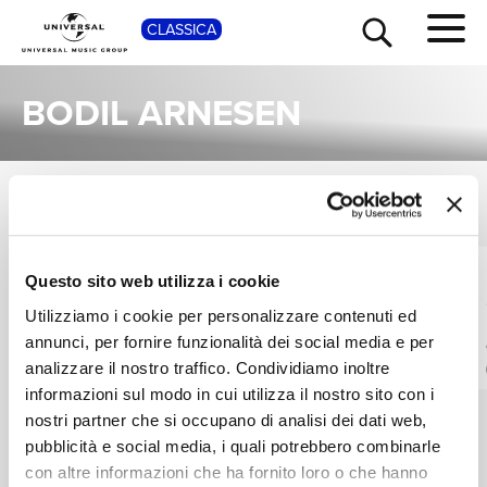
SHOP
CLASSICA
BODIL ARNESEN
ALBUM
VEDI TUTTI
TOUR
NEWS
Una raccolta completa degli album di Bodil Arnesen, dalle prime produzioni ai successi più recenti.
PETER USTINOV,
PETER USTINOV,
Questo sito web utilizza i cookie
RICERCA
BODIL ARNESEN,
BODIL ARNESEN,
Utilizziamo i cookie per personalizzare contenuti ed
CHRISTA MAYER
CHRISTA MAYER
Strauss: Der Bürger
Strauss: Le
als Edelmann
Bourgeois
annunci, per fornire funzionalità dei social media e per
CHI SIAMO
Gentilhomme
analizzare il nostro traffico. Condividiamo inoltre
Digitale
Digitale
informazioni sul modo in cui utilizza il nostro sito con i
nostri partner che si occupano di analisi dei dati web,
CONTATTI
pubblicità e social media, i quali potrebbero combinarle
con altre informazioni che ha fornito loro o che hanno