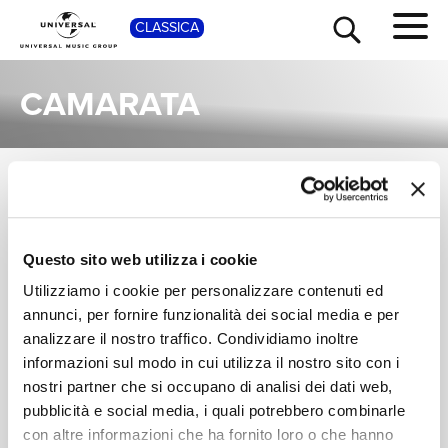
SHOP
CLASSICA
CAMARATA
ALBUM
TOUR
NEWS
Una raccolta completa degli album di Camarata, dalle prime produzioni ai successi più recenti.
SIR NEVILLE
Questo sito web utilizza i cookie
RICERCA
MARRINER,
Utilizziamo i cookie per personalizzare contenuti ed
ACADEMY OF ST
Herbert: Cello
MARTIN IN THE
Concertos; Operetta
annunci, per fornire funzionalità dei social media e per
CHI SIAMO
FIELDS, LYNN
Spectacular
analizzare il nostro traffico. Condividiamo inoltre
Digitale
HARRELL
informazioni sul modo in cui utilizza il nostro sito con i
nostri partner che si occupano di analisi dei dati web,
CONTATTI
pubblicità e social media, i quali potrebbero combinarle
con altre informazioni che ha fornito loro o che hanno