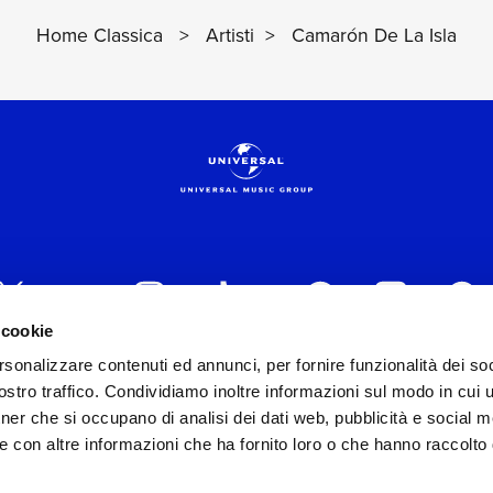
Home Classica
>
Artisti
>
Camarón De La Isla
 cookie
rsonalizzare contenuti ed annunci, per fornire funzionalità dei soc
 ITALIA s.r.l. (Società con unico socio) | Via Nervesa, 2
stro traffico. Condividiamo inoltre informazioni sul modo in cui ut
30154 Iscritta al REA di Milano con il numero 966135 in 
tner che si occupano di analisi dei dati web, pubblicità e social m
Capitale sociale Euro 2.000.000 interamente versato.
e con altre informazioni che ha fornito loro o che hanno raccolto
st practices in tema di corporate compliance ed al fine di mig
modello di gestione e organizzazione ex d.lgs. 231/2001 e 