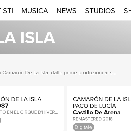
ISTI
MUSICA
NEWS
STUDIOS
S
STUDIOS
A ISLA
SHOP
Una raccolta completa degli album di Camarón De La Isla, dalle prime produzioni ai successi più recenti.
ÓN DE LA ISLA
CAMARÓN DE LA ISL
987
PACO DE LUCÍA
Castillo De Arena
EN DIRECTO EN EL CIRQUE D'HIVER DE PARÍS / REMASTERED 2018
REMASTERED 2018
Digitale