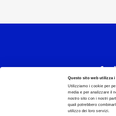
Questo sito web utilizza i
Utilizziamo i cookie per pe
UNIVERSAL MUSIC
media e per analizzare il no
P.IVA IT038027
nostro sito con i nostri par
quali potrebbero combinarl
Universal Music Italia, nel rispetto delle be
utilizzo dei loro servizi.
si è dotata di un 