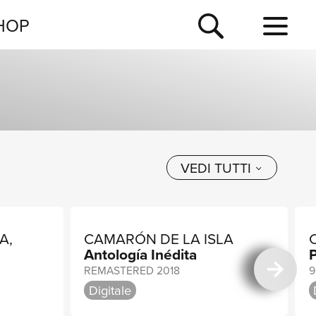
NEWSLETTER
HOP
TOUR
NEWS
VEDI TUTTI
A,
CAMARÓN DE LA ISLA
Antología Inédita
P
REMASTERED 2018
9
Digitale