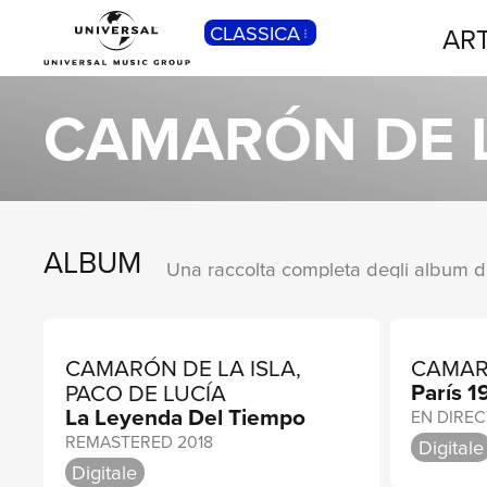
CLASSICA
ART
POP
Pop, Rock, Hip Hop, Rap, Trap, R’n’b,
CAMARÓN DE L
Cantautori, Dance...
ALBUM
CAMARÓN DE LA ISLA,
CAMAR
París 1
PACO DE LUCÍA
La Leyenda Del Tiempo
REMASTERED 2018
Digitale
Digitale