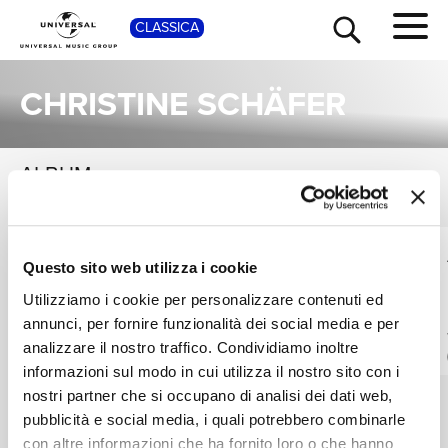
SHOP
CLASSICA
CHRISTINE SCHÄFER
ALBUM
VEDI TUTTI
TOUR
NEWS
Una raccolta completa degli album di Christine Schäfer, dalle prime produzioni ai successi più recenti.
CHRISTINE SCHÄFER,
MIRELLA FRENI,
RICERCA
Questo sito web utilizza i cookie
GRAHAM JOHNSON
CHRISTINE SCHÄFER,
MARCELO ÁLVAREZ
Schumann: Complete
Berlin Gala Silvester
Utilizziamo i cookie per personalizzare contenuti ed
Songs, Vol. 1
1998 - Songs Of Love
annunci, per fornire funzionalità dei social media e per
And Desire
CHI SIAMO
LIVE AT PHILHARMONIE, BERLIN / 1998 / VISUAL ALBUM
Digitale
analizzare il nostro traffico. Condividiamo inoltre
Digitale
informazioni sul modo in cui utilizza il nostro sito con i
nostri partner che si occupano di analisi dei dati web,
CONTATTI
pubblicità e social media, i quali potrebbero combinarle
con altre informazioni che ha fornito loro o che hanno