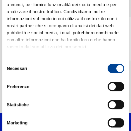
CHI SIAMO
SINGOLI
annunci, per fornire funzionalità dei social media e per
VEDI TUTTI
I singoli più rappresentativi di Christoph Eschenbach, tra successi storici e nuove uscite.
analizzare il nostro traffico. Condividiamo inoltre
informazioni sul modo in cui utilizza il nostro sito con i
KONZERTHAUSORCHESTER
KONZERTHAUSORCHEST
CONTATTI
nostri partner che si occupano di analisi dei dati web,
BERLIN, CHRISTOPH
BERLIN, CHRISTOPH
pubblicità e social media, i quali potrebbero combinarle
ESCHENBACH
ESCHENBACH
Schreker:
Schreker: Valse lente
con altre informazioni che ha fornito loro o che hanno
Romantische Suite:
INSTANT GRAT
raccolto dal suo utilizzo dei loro servizi.
III. Intermezzo (In
INSTANT GRAT
Digitale
NEWSLETTER
sanfter Bewegung)
Digitale
Selezione
Necessari
del
consenso
Preferenze
Home Classica
>
Artisti
>
Christoph Eschenbach
Statistiche
Marketing