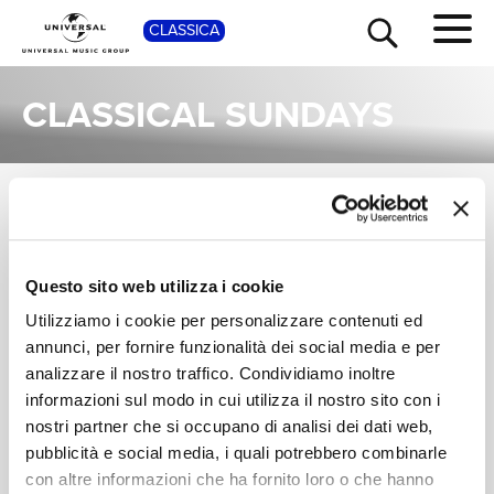
SHOP
CLASSICA
CLASSICAL SUNDAYS
SINGOLI
TOUR
NEWS
I singoli più rappresentativi di Classical Sundays, tra successi storici e nuove uscite.
MARI SAMUELSEN,
CLASSICAL
Questo sito web utilizza i cookie
RICERCA
CHRISTIAN
SUNDAYS
Utilizziamo i cookie per personalizzare contenuti ed
BADZURA,
Mitt hjerte alltid
Maoz Tzur (Winter
CLASSICAL
vanker (Arr. for Solo
Tales Version)
annunci, per fornire funzionalità dei social media e per
CHI SIAMO
SUNDAYS
Violin and Ensemble)
analizzare il nostro traffico. Condividiamo inoltre
Digitale
Digitale
informazioni sul modo in cui utilizza il nostro sito con i
nostri partner che si occupano di analisi dei dati web,
CONTATTI
pubblicità e social media, i quali potrebbero combinarle
con altre informazioni che ha fornito loro o che hanno