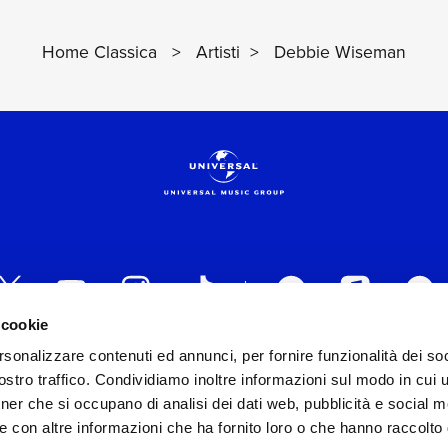
Home Classica
>
Artisti
>
Debbie Wiseman
 cookie
rsonalizzare contenuti ed annunci, per fornire funzionalità dei soc
 ITALIA s.r.l. (Società con unico socio) | Via Nervesa, 2
stro traffico. Condividiamo inoltre informazioni sul modo in cui ut
30154 Iscritta al REA di Milano con il numero 966135 in 
tner che si occupano di analisi dei dati web, pubblicità e social m
Capitale sociale Euro 2.000.000 interamente versato.
e con altre informazioni che ha fornito loro o che hanno raccolto
st practices in tema di corporate compliance ed al fine di mig