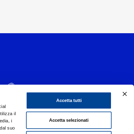
Accetta tutti
ial
1 - 20139 Milano
ilizza il
data 29/06/1977
|
Accetta selezionati
edia, i
 dal suo
liorare i rapporti con tutti gli stakeholders,