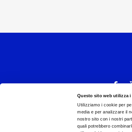
Questo sito web utilizza i
Utilizziamo i cookie per pe
UNIVERSAL MUSIC
media e per analizzare il no
P.IVA IT038027
nostro sito con i nostri par
quali potrebbero combinarl
Universal Music Italia, nel rispetto delle be