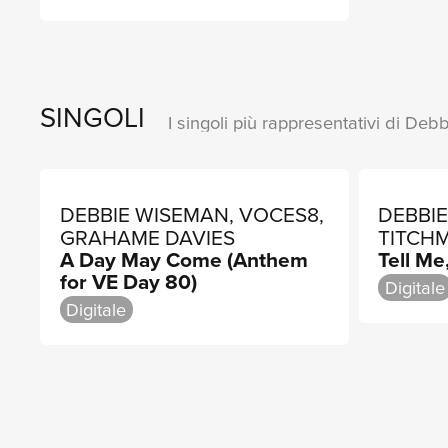
SINGOLI
I singoli più rappresentativi di Deb
DEBBIE WISEMAN, VOCES8,
DEBBI
GRAHAME DAVIES
TITCH
A Day May Come (Anthem
Tell Me
MATT
for VE Day 80)
Digitale
Digitale