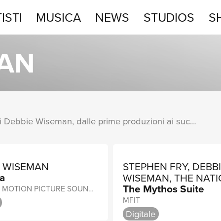
ISTI
MUSICA
NEWS
STUDIOS
S
STUDIOS
MAN
SHOP
Una raccolta completa degli album di Debbie Wiseman, dalle prime produzioni ai successi più recenti.
E WISEMAN
STEPHEN FRY, DEBB
ia
WISEMAN, THE NAT
The Mythos Suite
SYMPHONY ORCHES
ORIGINAL MOTION PICTURE SOUNDTRACK
MFIT
Digitale