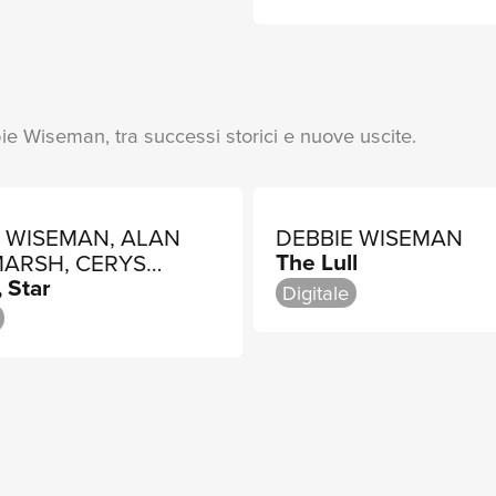
bie Wiseman, tra successi storici e nuove uscite.
E WISEMAN, ALAN
DEBBIE WISEMAN
The Lull
MARSH, CERYS
, Star
HEWS
Digitale