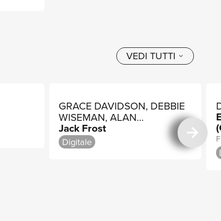
VEDI TUTTI
GRACE DAVIDSON, DEBBIE
E
WISEMAN, ALAN
(
Jack Frost
TITCHMARSH
F
Digitale