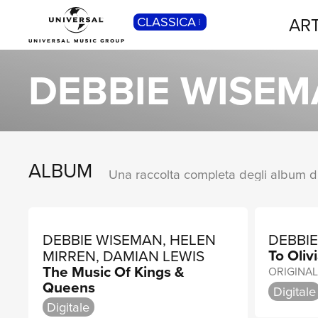
ART
CLASSICA
POP
Pop, Rock, Hip Hop, Rap, Trap, R’n’b,
DEBBIE WISE
Cantautori, Dance...
ALBUM
DEBBIE WISEMAN, HELEN
DEBBI
To Oliv
MIRREN, DAMIAN LEWIS
The Music Of Kings &
Queens
Digitale
Digitale