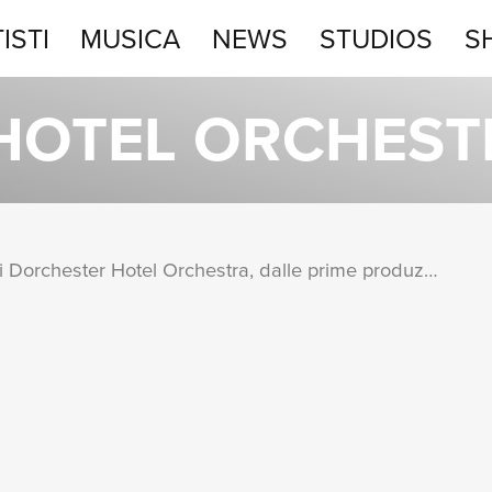
ISTI
MUSICA
NEWS
STUDIOS
S
STUDIOS
HOTEL ORCHEST
SHOP
Una raccolta completa degli album di Dorchester Hotel Orchestra, dalle prime produzioni ai successi più recenti.