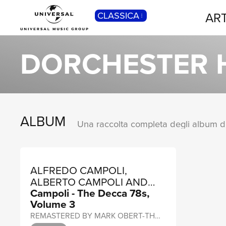
ART
CLASSICA
POP
Pop, Rock, Hip Hop, Rap, Trap, R’n’b,
DORCHESTER 
Cantautori, Dance...
ALBUM
ALFREDO CAMPOLI,
ALBERTO CAMPOLI AND
Campoli - The Decca 78s,
HIS SALON ORCHESTRA,
Volume 3
DORCHESTER HOTEL
ORCHESTRA
REMASTERED BY MARK OBERT-THORN, 2024