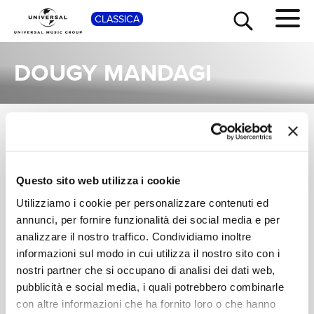
SHOP
CLASSICA
DOUGY MANDAGI
SINGOLI
TOUR
NEWS
I singoli più rappresentativi di Dougy Mandagi, tra successi storici e nuove uscite.
MOBY, DOUGY
Questo sito web utilizza i cookie
RICERCA
MANDAGI
Utilizziamo i cookie per personalizzare contenuti ed
Extreme Ways
annunci, per fornire funzionalità dei social media e per
RESOUND NYC VERSION
CHI SIAMO
analizzare il nostro traffico. Condividiamo inoltre
Digitale
informazioni sul modo in cui utilizza il nostro sito con i
nostri partner che si occupano di analisi dei dati web,
CONTATTI
pubblicità e social media, i quali potrebbero combinarle
con altre informazioni che ha fornito loro o che hanno