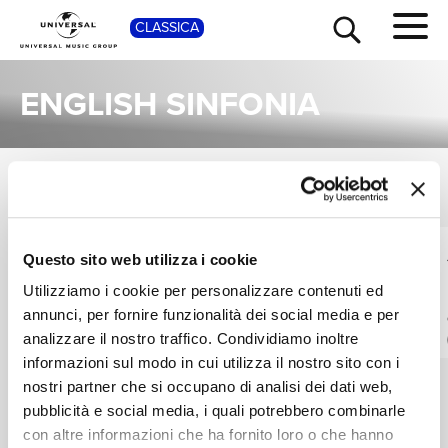
SHOP
CLASSICA
ENGLISH SINFONIA
ALBUM
TOUR
NEWS
VEDI TUTTI
Una raccolta completa degli album di English Sinfonia, dalle prime produzioni ai successi più recenti.
ANTHONY WAY,
JANICE GRAHAM,
Questo sito web utilizza i cookie
RICERCA
BARBARA BONNEY,
LUCY WAKEFORD,
Utilizziamo i cookie per personalizzare contenuti ed
TABITHA WATLING
ENGLISH SINFONIA
Wings of a Dove
Dohnányi: Violin
Concerto No. 2;
annunci, per fornire funzionalità dei social media e per
Digitale
CHI SIAMO
American Rhapsody;
analizzare il nostro traffico. Condividiamo inoltre
Digitale
Wedding Waltz; Harp
informazioni sul modo in cui utilizza il nostro sito con i
Concertino etc
nostri partner che si occupano di analisi dei dati web,
CONTATTI
pubblicità e social media, i quali potrebbero combinarle
con altre informazioni che ha fornito loro o che hanno