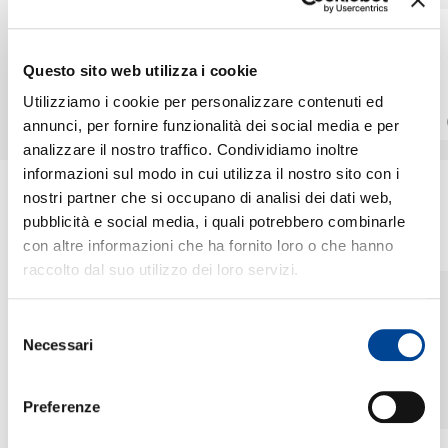
FRANCESCO
FRANCESCO
CAVESTRI
CAVESTRI, WILLIE
CHI SIAMO
Questo sito web utilizza i cookie
PEYOTE
Freedom
Entropia
Utilizziamo i cookie per personalizzare contenuti ed
Digitale
Digitale
annunci, per fornire funzionalità dei social media e per
analizzare il nostro traffico. Condividiamo inoltre
CONTATTI
informazioni sul modo in cui utilizza il nostro sito con i
nostri partner che si occupano di analisi dei dati web,
pubblicità e social media, i quali potrebbero combinarle
ULTIME NEWS
con altre informazioni che ha fornito loro o che hanno
NEWSLETTER
raccolto dal suo utilizzo dei loro servizi.
29.05.2026
FRANCESCO
Selezione
CAVESTRI: ESCE OGGI
Necessari
IL NUOVO ALBUM
del
"NOÈ"
Esce oggi “NOÈ”, quarto
consenso
album di Francesco
Preferenze
Cavestri (classe 2003)
realizzato per la divisione