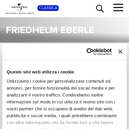
SHOP
CLASSICA
FRIEDHELM EBERLE
ALBUM
TOUR
NEWS
Una raccolta completa degli album di Friedhelm Eberle, dalle prime produzioni ai successi più recenti.
Questo sito web utilizza i cookie
GEWANDHAUSORCHESTER,
KURT MASUR,
RICERCA
KURT MASUR,
FRIEDHELM EBERLE,
Utilizziamo i cookie per personalizzare contenuti ed
RUNDFUNKCHOR
GEWANDHAUSORCHEST
Grieg: Peer Gynt
Grieg: Peer Gynt
annunci, per fornire funzionalità dei social media e per
LEIPZIG
Digitale
Digitale
CHI SIAMO
analizzare il nostro traffico. Condividiamo inoltre
informazioni sul modo in cui utilizza il nostro sito con i
nostri partner che si occupano di analisi dei dati web,
CONTATTI
pubblicità e social media, i quali potrebbero combinarle
con altre informazioni che ha fornito loro o che hanno