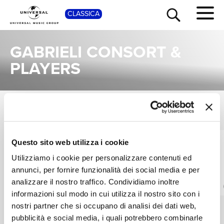
SHOP
CLASSICA
GABRIELI CONSORT &
PLAYERS
TOUR
NEWS
ALBUM
VEDI TUTTI
Una raccolta completa degli album di Gabrieli Consort & Players, dalle prime produzioni ai successi più recenti.
RICERCA
Questo sito web utilizza i cookie
GABRIELI CONSORT
GABRIELI CONSORT
& PLAYERS, PAUL
& PLAYERS, PAUL
Utilizziamo i cookie per personalizzare contenuti ed
MCCREESH
MCCREESH
Praetorius: Mass
Mozart: Mass in C
annunci, per fornire funzionalità dei social media e per
CHI SIAMO
minor
Digitale
analizzare il nostro traffico. Condividiamo inoltre
Digitale
informazioni sul modo in cui utilizza il nostro sito con i
nostri partner che si occupano di analisi dei dati web,
CONTATTI
pubblicità e social media, i quali potrebbero combinarle